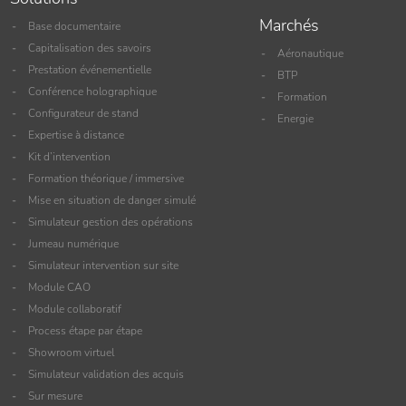
Marchés
Base documentaire
Capitalisation des savoirs
Aéronautique
Prestation événementielle
BTP
Conférence holographique
Formation
Configurateur de stand
Energie
Expertise à distance
Kit d’intervention
Formation théorique / immersive
Mise en situation de danger simulé
Simulateur gestion des opérations
Jumeau numérique
Simulateur intervention sur site
Module CAO
Module collaboratif
Process étape par étape
Showroom virtuel
Simulateur validation des acquis
Sur mesure