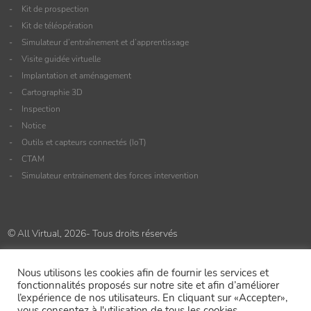
Kit de prospection
Kit de téléopération
Simulateur d’entraînement et d’apprentissage
Visite guidée virtuelle
Implantation et aménagement
Cartographie 3D
Inspection
Notice
Outils et capteurs connectés (IoT)
CTAM
Simulateur entrainement des forces intervention
© All Virtual, 2026- Tous droits réservés
Accueil
»
Carrières
Nous utilisons les cookies afin de fournir les services et
fonctionnalités proposés sur notre site et afin d’améliorer
l’expérience de nos utilisateurs. En cliquant sur «Accepter»,
vous consentez à l'utilisation de tous les cookies.