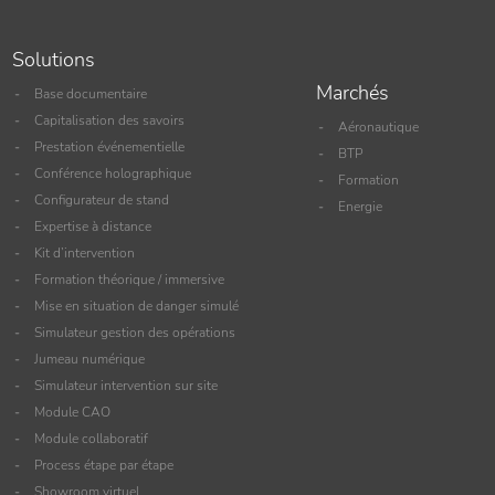
Solutions
Marchés
Base documentaire
Capitalisation des savoirs
Aéronautique
Prestation événementielle
BTP
Conférence holographique
Formation
Configurateur de stand
Energie
Expertise à distance
Kit d’intervention
Formation théorique / immersive
Mise en situation de danger simulé
Simulateur gestion des opérations
Jumeau numérique
Simulateur intervention sur site
Module CAO
Module collaboratif
Process étape par étape
Showroom virtuel