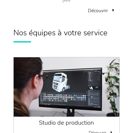
(AR
r
Découvrir
Nos équipes à votre service
Studio de production
Découvrir