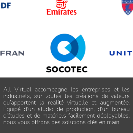
All Virtual accompagne les entreprises et les
industriels, sur toutes les créations de valeurs
qu’apportent la réalité virtuelle et augmentée.
Équipé d’un studio de production, d’un bureau
d’études et de matériels facilement déployables,
nous vous offrons des solutions clés en main.