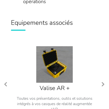
opérations
Equipements associés
Valise AR +
ions
Toutes vos présentations, outils et solutions
To
tée
intégrés à vos casques de réalité augmentée
in