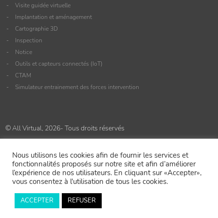
Visite guidée virtuelle
Implantation et aménagement
Cartographie 3D
Inspection
Notice
Outils et capteurs connectés (IoT)
CTAM
Simulateur entrainement des forces intervention
© All Virtual, 2026- Tous droits réservés
Accueil
»
Emplois
»
Ingénieur commercial H/F
Nous utilisons les cookies afin de fournir les services et
fonctionnalités proposés sur notre site et afin d’améliorer
l’expérience de nos utilisateurs. En cliquant sur «Accepter»,
vous consentez à l'utilisation de tous les cookies.
ACCEPTER
REFUSER