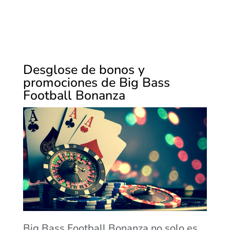
Desglose de bonos y
promociones de Big Bass
Football Bonanza
Big Bass Football Bonanza no solo es