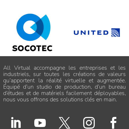
All Virtual accompagne les entreprises et les
industriels, sur toutes les créations de valeurs
qu’apportent la réalité virtuelle et augmentée.
Équipé d’un studio de production, d’un bureau
d’études et de matériels facilement déployables,
nous vous offrons des solutions clés en main.




