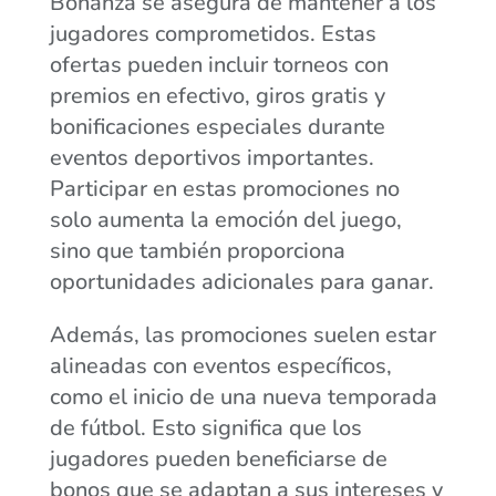
Bonanza se asegura de mantener a los
jugadores comprometidos. Estas
ofertas pueden incluir torneos con
premios en efectivo, giros gratis y
bonificaciones especiales durante
eventos deportivos importantes.
Participar en estas promociones no
solo aumenta la emoción del juego,
sino que también proporciona
oportunidades adicionales para ganar.
Además, las promociones suelen estar
alineadas con eventos específicos,
como el inicio de una nueva temporada
de fútbol. Esto significa que los
jugadores pueden beneficiarse de
bonos que se adaptan a sus intereses y