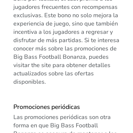
jugadores frecuentes con recompensas
exclusivas. Este bono no solo mejora la
experiencia de juego, sino que también
incentiva a los jugadores a regresar y
disfrutar de más partidas. Si te interesa
conocer más sobre las promociones de
Big Bass Football Bonanza, puedes
visitar the site para obtener detalles
actualizados sobre las ofertas
disponibles.
Promociones periódicas
Las promociones periódicas son otra
forma en que Big Bass Football