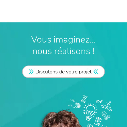
Vous imaginez…
nous réalisons !
Discutons de votre projet