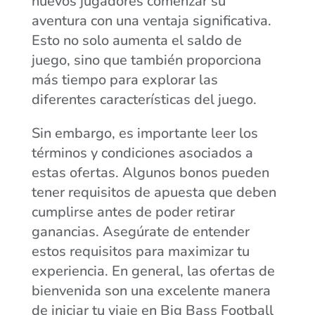
nuevos jugadores comenzar su
aventura con una ventaja significativa.
Esto no solo aumenta el saldo de
juego, sino que también proporciona
más tiempo para explorar las
diferentes características del juego.
Sin embargo, es importante leer los
términos y condiciones asociados a
estas ofertas. Algunos bonos pueden
tener requisitos de apuesta que deben
cumplirse antes de poder retirar
ganancias. Asegúrate de entender
estos requisitos para maximizar tu
experiencia. En general, las ofertas de
bienvenida son una excelente manera
de iniciar tu viaje en Big Bass Football