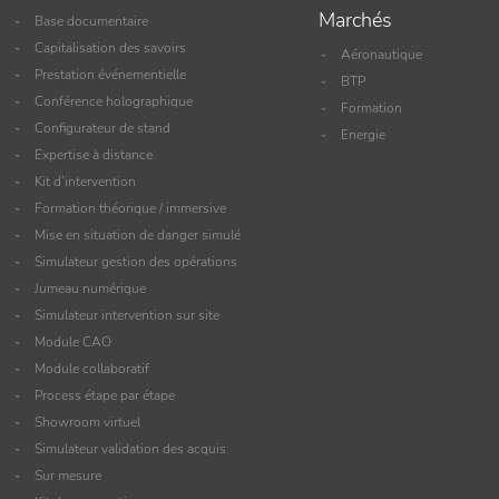
Marchés
Base documentaire
Capitalisation des savoirs
Aéronautique
Prestation événementielle
BTP
Conférence holographique
Formation
Configurateur de stand
Energie
Expertise à distance
Kit d’intervention
Formation théorique / immersive
Mise en situation de danger simulé
Simulateur gestion des opérations
Jumeau numérique
Simulateur intervention sur site
Module CAO
Module collaboratif
Process étape par étape
Showroom virtuel
Simulateur validation des acquis
Sur mesure