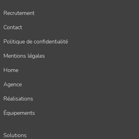
Recrutement
Contact
Politique de confidentialité
Mentions légales
Home
Agence
Réalisations
Équipements
Solutions